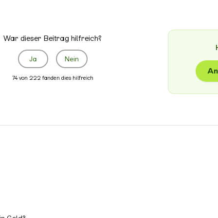
War dieser Beitrag hilfreich?
Ja
Nein
An
74 von 222 fanden dies hilfreich
ein Geld?