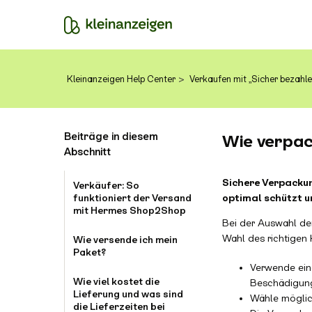
Kleinanzeigen Help Center
Verkaufen mit „Sicher bezahle
Beiträge in diesem
Wie verpack
Abschnitt
Sichere Verpackun
Verkäufer: So
funktioniert der Versand
optimal schützt 
mit Hermes Shop2Shop
Bei der Auswahl der
Wahl des richtigen
Wie versende ich mein
Paket?
Verwende eine
Wie viel kostet die
Beschädigung
Lieferung und was sind
Wähle möglic
die Lieferzeiten bei