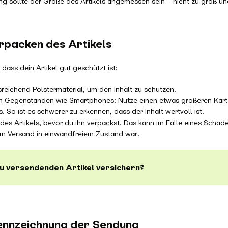
g sollte der Größe des Artikels angemessen sein – nicht zu groß und
rpacken des Artikels
dass dein Artikel gut geschützt ist:
eichend Polstermaterial, um den Inhalt zu schützen.
en Gegenständen wie Smartphones: Nutze einen etwas größeren Kart
. So ist es schwerer zu erkennen, dass der Inhalt wertvoll ist.
es Artikels, bevor du ihn verpackst. Das kann im Falle eines Schad
dem Versand in einwandfreiem Zustand war.
zu versendenden Artikel versichern?
ennzeichnung der Sendung