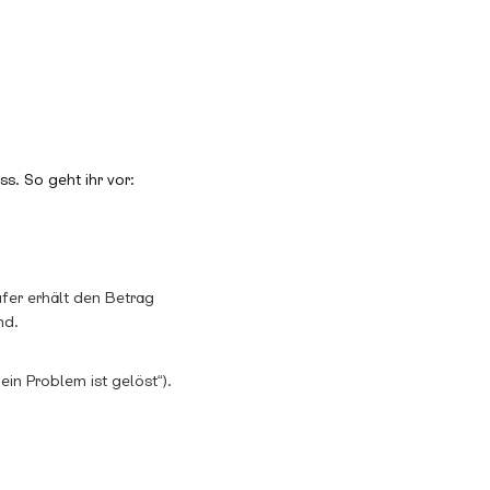
s. So geht ihr vor:
ufer erhält den Betrag
nd.
in Problem ist gelöst“).