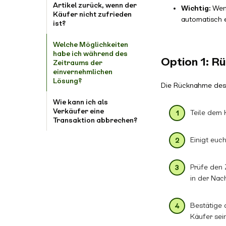
Artikel zurück, wenn der
Wichtig:
Wenn
Käufer nicht zufrieden
automatisch e
ist?
Welche Möglichkeiten
habe ich während des
Option 1: R
Zeitraums der
einvernehmlichen
Lösung?
Die Rücknahme des A
Wie kann ich als
Verkäufer eine
Teile dem 
Transaktion abbrechen?
Einigt euc
Prüfe den 
in der Nac
Bestätige 
Käufer sei