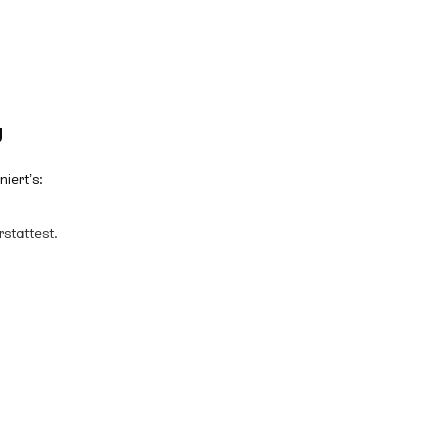
g
iert’s:
stattest.