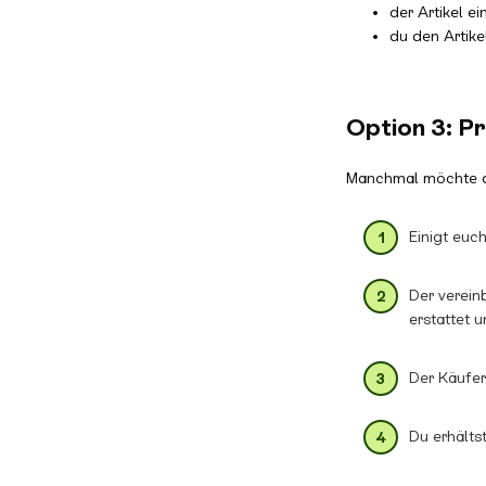
der Artikel e
du den Artik
Option 3: P
Manchmal möchte der
Einigt euc
Der verein
erstattet 
Der Käufer
Du erhälts