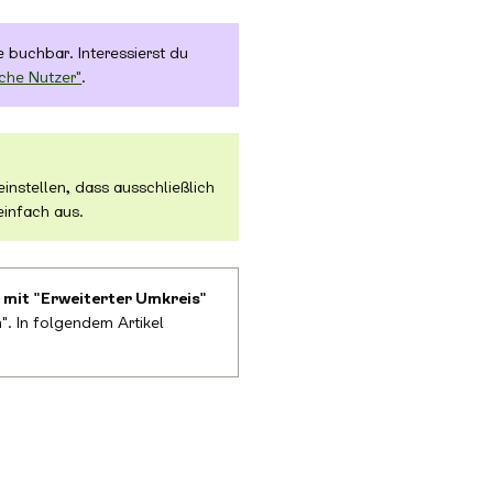
 buchbar. Interessierst du
che Nutzer"
.
einstellen, dass ausschließlich
infach aus.
 mit "Erweiterter Umkreis"
. In folgendem Artikel