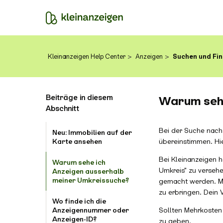
Kleinanzeigen Help Center
Anzeigen
Suchen und Fin
Beiträge in diesem
Warum sehe
Abschnitt
Bei der Suche nach
Neu: Immobilien auf der
Karte ansehen
übereinstimmen. Hie
Bei Kleinanzeigen h
Warum sehe ich
Umkreis" zu verseh
Anzeigen ausserhalb
meiner Umkreissuche?
gemacht werden. Mit
zu erbringen. Dein 
Wo finde ich die
Anzeigennummer oder
Sollten Mehrkosten 
Anzeigen-ID?
zu geben.