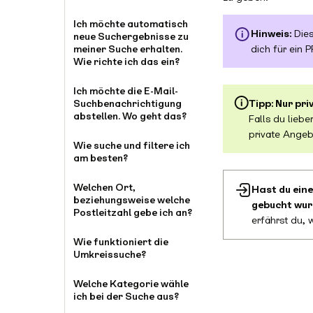
Ich möchte automatisch
Hinweis:
Dies
neue Suchergebnisse zu
meiner Suche erhalten.
dich für ein
Wie richte ich das ein?
Ich möchte die E-Mail-
Suchbenachrichtigung
Tipp: Nur pr
abstellen. Wo geht das?
Falls du liebe
private Angeb
Wie suche und filtere ich
am besten?
Welchen Ort,
Hast du eine
beziehungsweise welche
gebucht wu
Postleitzahl gebe ich an?
erfährst du, 
Wie funktioniert die
Umkreissuche?
Welche Kategorie wähle
ich bei der Suche aus?