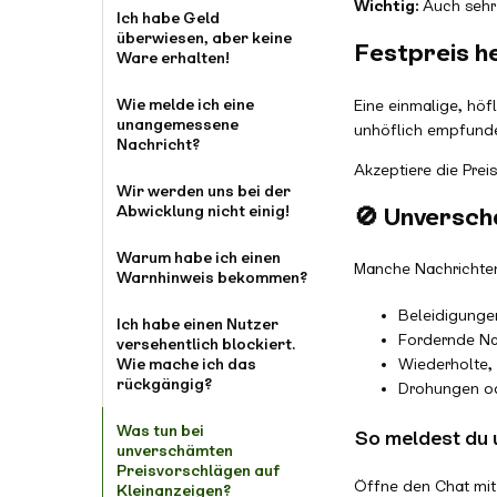
Wichtig:
Auch sehr
Ich habe Geld
überwiesen, aber keine
Festpreis he
Ware erhalten!
Wie melde ich eine
Eine einmalige, höf
unangemessene
unhöflich empfund
Nachricht?
Akzeptiere die Prei
Wir werden uns bei der
Abwicklung nicht einig!
🚫 Unversch
Warum habe ich einen
Manche Nachrichten 
Warnhinweis bekommen?
Beleidigung
Ich habe einen Nutzer
Fordernde Na
versehentlich blockiert.
Wiederholte, 
Wie mache ich das
rückgängig?
Drohungen o
Was tun bei
So meldest du
unverschämten
Preisvorschlägen auf
Öffne den Chat mit
Kleinanzeigen?