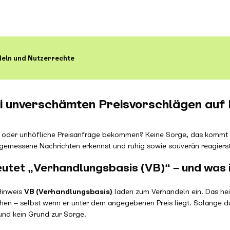
eln und Nutzerrechte
i unverschämten Preisvorschlägen auf 
e oder unhöfliche Preisanfrage bekommen? Keine Sorge, das kommt v
gemessene Nachrichten erkennst und ruhig sowie souverän reagierst
utet „Verhandlungsbasis (VB)“ – und was i
Hinweis
VB (Verhandlungsbasis)
laden zum Verhandeln ein. Das hei
en – selbst wenn er unter dem angegebenen Preis liegt. Solange du 
nd kein Grund zur Sorge.