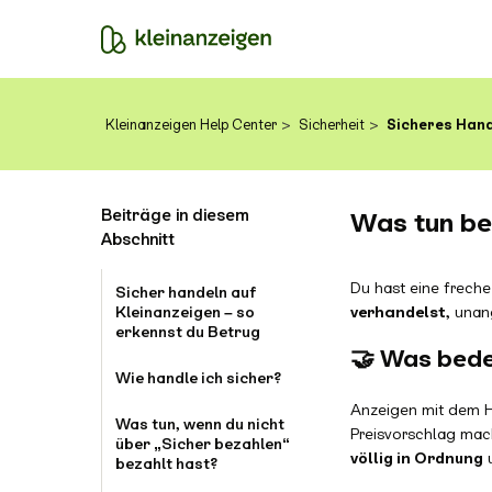
Kleinanzeigen Help Center
Sicherheit
Sicheres Hand
Beiträge in diesem
Was tun be
Abschnitt
Du hast eine frech
Sicher handeln auf
Kleinanzeigen – so
verhandelst
, unan
erkennst du Betrug
🤝 Was bede
Wie handle ich sicher?
Anzeigen mit dem 
Was tun, wenn du nicht
Preisvorschlag mach
über „Sicher bezahlen“
völlig in Ordnung
u
bezahlt hast?