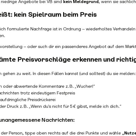
 niedrige Angebote bei VB sind
kein Meldegrund
, wenn sie sachlich
ißt: kein Spielraum beim Preis
lich formulierte Nachfrage ist in Ordnung – wiederholtes Verhandeln
en.
svorstellung – oder such dir ein passenderes Angebot auf dem Markt
ämte Preisvorschläge erkennen und richti
gehen zu weit. In diesen Fällen kannst (und solltest) du sie melden:
en oder abwertende Kommentare
z. B. „Wucher!“
chrichten trotz eindeutigem Festpreis
aufdringliche Preisdrückerei
der Druck
z. B. „Wenn du's nicht für 5 € gibst, melde ich dich.“
 unangemessene Nachrichten:
 der Person, tippe oben rechts auf die drei Punkte und wähle
„Nutze