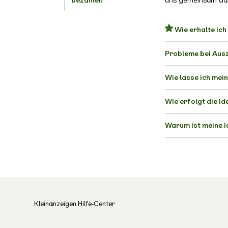
bezahlen"
uns gemeinsam daf
Wie erhalte ich
Probleme bei Aus
Wie lasse ich mei
Wie erfolgt die I
Warum ist meine I
Kleinanzeigen Hilfe-Center