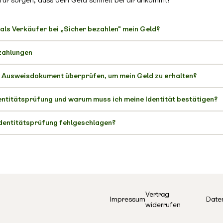
ür sorgen, dass dein Geld schnell bei dir ankommt!
 als Verkäufer bei „Sicher bezahlen" mein Geld?
zahlungen
n Ausweisdokument überprüfen, um mein Geld zu erhalten?
dentitätsprüfung und warum muss ich meine Identität bestätigen?
dentitätsprüfung fehlgeschlagen?
Vertrag
Impressum
Date
widerrufen