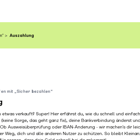
n“
Auszahlung
en mit „Sicher bezahlen“
g
h etwas verkauft? Super! Hier erfährst du, wie du schnell und einfac
st (keine Sorge, das geht ganz fix), deine Bankverbindung änderst 
. Ob Ausweisüberprüfung oder IBAN-Änderung - wir machen's dir leicht
ser Weg, dich und alle anderen Nutzer zu schützen. So bleibt Kleinanz