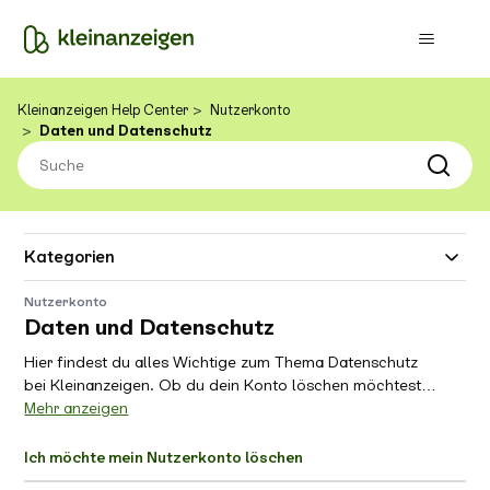
Kleinanzeigen Help Center
Nutzerkonto
Daten und Datenschutz
Kategorien
Nutzerkonto
Daten und Datenschutz
Hier findest du alles Wichtige zum Thema Datenschutz
bei Kleinanzeigen. Ob du dein Konto löschen möchtest
oder Fragen zu deinen Daten hast - wir helfen dir gerne
Mehr anzeigen
weiter. Einfach und unkompliziert, so wie du es von uns
gewohnt bist. Deine Privatsphäre liegt uns am Herzen,
Ich möchte mein Nutzerkonto löschen
deshalb machen wir's dir so leicht wie möglich. Also, was