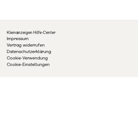
darf's sein? Konto löschen oder einfach mal stöbern? Du
hast die Wahl!
Kleinanzeigen Hilfe-Center
Impressum
Vertrag widerrufen
Datenschutzerklärung
Cookie-Verwendung
Cookie-Einstellungen